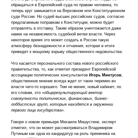
обращаться в Европейский суда по правам человека, то
теперь круг замыкается на Верховном или Конституционном
суде России. Но судей высших российских судов, согласно
предлагаемым поправкам к Конституции, можно будет
отправлять в отставку. Таким образом уничтожается даже
намек на независимость судебной ветви власти. Через
некоторое время это может создать в России такую
атмосферу безнадежности и отчаяния, которая в итоге
приведет к мощному взрыву общественного недовольства.
Что касается персонального состава нового российского
правительства, то, как отметил президент Европейской
ассоциации политических консультантов
Игорь Минтусов
,
общественное мнение всегда ждет от таких перемен во
власти чего-то хорошего. Тем не менее, новый кабинет, по
его словам, это
«общерезультирующий вектор
совокупности политических, финансовых, бизнес-
лоббистских групп, которые находятся в окружении
первого лица государства».
Говоря о новом премьере Михаиле Мишустине, эксперт
отметил, что он может рассматриваться Владимиром
Путиным как одна из кандидатур на роль преемника на