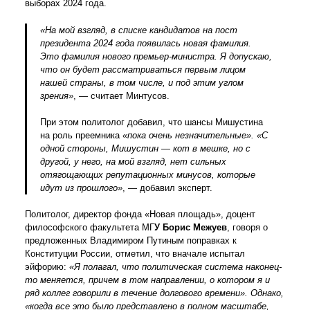
выборах 2024 года.
«На мой взгляд, в списке кандидатов на пост
президента 2024 года появилась новая фамилия.
Это фамилия нового премьер-министра. Я допускаю,
что он будет рассматриваться первым лицом
нашей страны, в том числе, и под этим углом
зрения»
, — считает Минтусов.
При этом политолог добавил, что шансы Мишустина
на роль преемника
«пока очень незначительные». «С
одной стороны, Мишустин — кот в мешке, но с
другой, у него, на мой взгляд, нет сильных
отягощающих репутационных минусов, которые
идут из прошлого»
, — добавил эксперт.
Политолог, директор фонда «Новая площадь», доцент
философского факультета МГ
У Борис Межуев
, говоря о
предложенных Владимиром Путиным поправках к
Конституции России, отметил, что вначале испытал
эйфорию:
«Я полагал, что политическая система наконец-
то меняется, причем в том направлении, о котором я и
ряд коллег говорили в течение долгового времени». Однако,
«когда все это было представлено в полном масштабе,