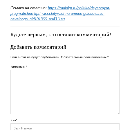
Ссылка на статью:
https://radiokp.ru/politika/deystvuyut-
pragmatichno-kprf-rasschityvaet-na-umnoe-golosovanie-
navalnogo_nid101366_au4311au
Будьте первым, кто оставит комментарий!
Добавить комментарий
Ваш e-mail не будет опубликован.
Обязательные поля помечены
*
Комментарий
Имя*