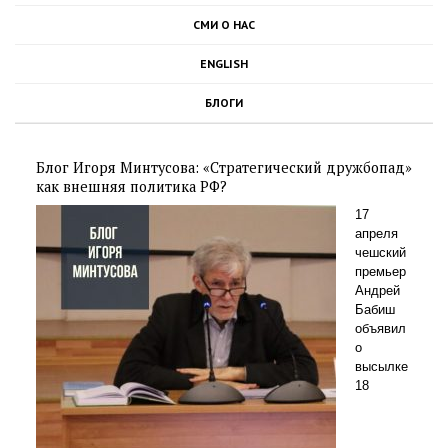
СМИ О НАС
ENGLISH
БЛОГИ
Блог Игоря Минтусова: «Стратегический дружбопад»
как внешняя политика РФ?
17
апреля
чешский
премьер
Андрей
Бабиш
объявил
о
высылке
18