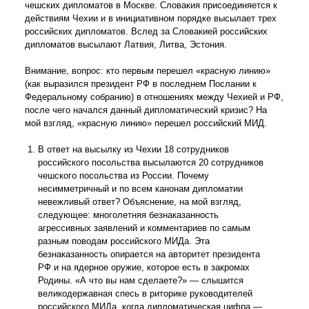
чешских дипломатов в Москве. Словакия присоединяется к
действиям Чехии и в инициативном порядке высылает трех
российских дипломатов. Вслед за Словакией российских
дипломатов высылают Латвия, Литва, Эстония.
Внимание, вопрос: кто первым перешел «красную линию»
(как выразился президент РФ в последнем Послании к
Федеральному собранию) в отношениях между Чехией и РФ,
после чего начался данный дипломатический кризис? На
мой взгляд, «красную линию» перешел российский МИД.
В ответ на высылку из Чехии 18 сотрудников
российского посольства высылаются 20 сотрудников
чешского посольства из России. Почему
несимметричный и по всем канонам дипломатии
невежливый ответ? Объяснение, на мой взгляд,
следующее: многолетняя безнаказанность
агрессивных заявлений и комментариев по самым
разным поводам российского МИДа. Эта
безнаказанность опирается на авторитет президента
РФ и на ядерное оружие, которое есть в закромах
Родины. «А что вы нам сделаете?» — слышится
великодержавная спесь в риторике руководителей
российского МИДа, когда дипломатическая цифра —