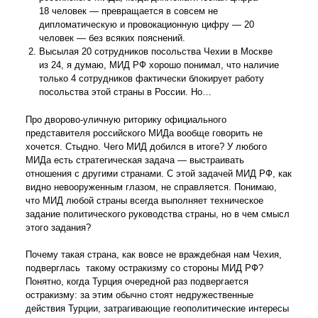
18 человек — превращается в совсем не
дипломатическую и провокационную цифру — 20
человек — без всяких пояснений.
Высылая 20 сотрудников посольства Чехии в Москве
из 24, я думаю, МИД РФ хорошо понимал, что наличие
только 4 сотрудников фактически блокирует работу
посольства этой страны в России. Но…
Про дворово-уличную риторику официального
представителя российского МИДа вообще говорить не
хочется. Стыдно. Чего МИД добился в итоге? У любого
МИДа есть стратегическая задача — выстраивать
отношения с другими странами. С этой задачей МИД РФ, как
видно невооруженным глазом, не справляется. Понимаю,
что МИД любой страны всегда выполняет техническое
задание политического руководства страны, но в чем смысл
этого задания?
Почему такая страна, как вовсе не враждебная нам Чехия,
подверглась такому остракизму со стороны МИД РФ?
Понятно, когда Турция очередной раз подвергается
остракизму: за этим обычно стоят недружественные
действия Турции, затрагивающие геополитические интересы