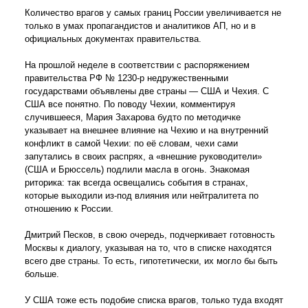
Количество врагов у самых границ России увеличивается не
только в умах пропагандистов и аналитиков АП, но и в
официальных документах правительства.
На прошлой неделе в соответствии с распоряжением
правительства РФ № 1230-р недружественными
государствами объявлены две страны — США и Чехия. С
США все понятно. По поводу Чехии, комментируя
случившееся, Мария Захарова будто по методичке
указывает на внешнее влияние на Чехию и на внутренний
конфликт в самой Чехии: по её словам, чехи сами
запутались в своих распрях, а «внешние руководители»
(США и Брюссель) подлили масла в огонь. Знакомая
риторика: так всегда освещались события в странах,
которые выходили из-под влияния или нейтралитета по
отношению к России.
Дмитрий Песков, в свою очередь, подчеркивает готовность
Москвы к диалогу, указывая на то, что в списке находятся
всего две страны. То есть, гипотетически, их могло бы быть
больше.
У США тоже есть подобие списка врагов, только туда входят