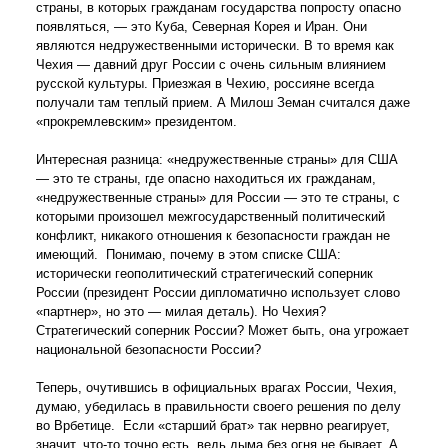
страны, в которых гражданам государства попросту опасно
появляться, — это Куба, Северная Корея и Иран. Они
являются недружественными исторически. В то время как
Чехия — давний друг России с очень сильным влиянием
русской культуры. Приезжая в Чехию, россияне всегда
получали там теплый прием. А Милош Земан считался даже
«прокремлевским» президентом.
Интересная разница: «недружественные страны» для США
— это те страны, где опасно находиться их гражданам,
«недружественные страны» для России — это те страны, с
которыми произошел межгосударственный политический
конфликт, никакого отношения к безопасности граждан не
имеющий. Понимаю, почему в этом списке США:
исторически геополитический стратегический соперник
России (президент России дипломатично использует слово
«партнер», но это — милая деталь). Но Чехия?
Стратегический соперник России? Может быть, она угрожает
национальной безопасности России?
Теперь, очутившись в официальных врагах России, Чехия,
думаю, убедилась в правильности своего решения по делу
во Врбетице. Если «старший брат» так нервно реагирует,
значит, что-то точно есть, ведь дыма без огня не бывает. А