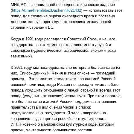
МИД РФ выполнил своё очередное техническое задание
(
https://t.me/kremlebezBashennik/21432
) — использовать этот
повод для создания образа очередного врага и поставив
дополнительную преграду в отношениях между нашей
страной и странами ЕС.
Когда в 1991 году распадался Советский Союз, у нашего
государства на тот момент оставалось много друзей и
союзников (идеологических, исторических, экономически
зависимых).
К 2021 году мы последовательно потеряли большинство из
них. Список длинный, Чехия в этом списке — последний
пример. Это является следствием проводимой Россией
внешней политики, когда Россия не проходит мимо любого
повода ухудшить отношения с любой страной и всегда этот
повод (ухудшить отношения) использует. При этом полагаю,
что большинство жителей России поддерживают решение
правительства о включении Чехии в список
недружественных государств. Я здесь опираюсь на
концепцию выдающегося российского культуролога
И. Г. Яковенко о манихейском культурном коде, который
присущ ментальности большинства россиян.