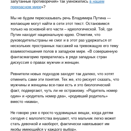
запутанные противоречия» так умножились
в нашем
прекрасном мире
»?
Мы не будем пересказывать речь Владимира Путина —
желающие могут найти в сети этот текст. Остановимся
только на основной его части – идеологической. Той, где
Путин находит национальную идею. Отметим, что
руководительстраны не смог и в этот раз удержаться от
нескольких пространных пассажей на тревожащую его тему
взаимоотношения полов в западном мире. «В совершенную
фантасмагорию превратилась в ряде западных стран
дискуссия о правах мужчин и женщин.
Ревнители новых подходов заходят так далеко, что хотят
отменить сами эти понятия. Тех же, кто рискует сказать, что
мужчины и женщины все-таки есть и это биологический
факт, подвергают, чуть ли не остракизму. «Родитель номер
один» и «родитель номер два», «родивший родитель»
вместо «мама»,
Не говорю уже о просто чудовищных вещах, когда детям
сегодня с малолетства внушают, что мальчик легко может
стать девочкой и наоборот, фактически навязывают им
якобы имеющийся у каждого выбор».