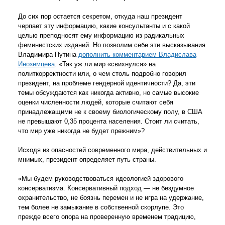
До сих пор остается секретом, откуда наш президент
черпает эту информацию, какие консультанты и с какой
целью преподносят ему информацию из радикальных
феминистских изданий. Но позволим себе эти высказывания
Владимира Путина
дополнить комментарием Владислава
Иноземцева
. «Так уж ли мир «свихнулся» на
политкорректности или, о чем столь подробно говорил
президент, на проблеме гендерной идентичности? Да, эти
темы обсуждаются как никогда активно, но самые высокие
оценки численности людей, которые считают себя
принадлежащими не к своему биологическому полу, в США
не превышают 0,35 процента населения. Стоит ли считать,
что мир уже никогда не будет прежним»?
Исходя из опасностей современного мира, действительных и
мнимых, президент определяет путь страны.
«Мы будем руководствоваться идеологией здорового
консерватизма. Консервативный подход — не бездумное
охранительство, не боязнь перемен и не игра на удержание,
тем более не замыкание в собственной скорлупе. Это
прежде всего опора на проверенную временем традицию,