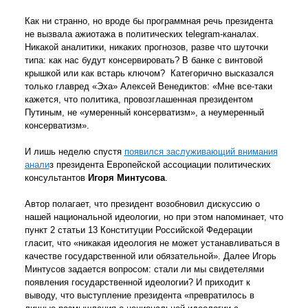
Как ни странно, но вроде бы программная речь президента
не вызвала ажиотажа в политических telegram-каналах.
Никакой аналитики, никаких прогнозов, разве что шуточки
типа: как нас будут консервировать? В банке с винтовой
крышкой или как встарь ключом? Категорично высказался
только главред «Эха» Алексей Венедиктов: «Мне все-таки
кажется, что политика, провозглашенная президентом
Путиным, не «умеренный консерватизм», а неумеренный
консерватизм».
И лишь неделю спустя
появился заслуживающий внимания
анали
з президента Европейской ассоциации политических
консультантов
Игоря Минтусова
.
Автор полагает, что президент возобновил дискуссию о
нашей национальной идеологии, но при этом напоминает, что
пункт 2 статьи 13 Конституции Российской Федерации
гласит, что «никакая идеология не может устанавливаться в
качестве государственной или обязательной». Далее Игорь
Минтусов задается вопросом: стали ли мы свидетелями
появления государственной идеологии? И приходит к
выводу, что выступление президента «превратилось в