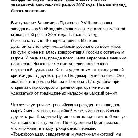
знаменитой мюнхенской речью 2007 года. На наш взгляд,
безосновательно.
Выступление Владимира Путина на XVIII пленарном
заседании клуба «Валдай» сравнивают с его же знаменитой
мюнхенской речью 2007 года. На наш взгляд,
безосновательно. Во-первых, речь в Мюнхене
действительно получила широкий резонанс во всем мире.
По сути, с нее началась конфронтация России с остальным
миром. И речь эта, прежде всего, была адресована внешним
партнерам. Нынешнее же выступление адресовано
внутренней аудитории. Хотя и удержаться от традиционной
критики дел в других странах Владимир Путин не смог. Это,
знаете, как в романе Ильфа и Петрова «12 стульев», при
открытии старгородского трамвая ораторы не могли
удержаться от традиционных нападок на царский режим.
Что же не устраивает российского президента в западном
мире? Очень многое, по крайней мере, именно проблемам
других стран Владимир Путин посвятил едва ли не большую
часть своего выступления. Во вступлении Путин признал,
что мир живет в эпоху грандиозных перемен.
«Трансформация, свидетелями и участниками которой мы