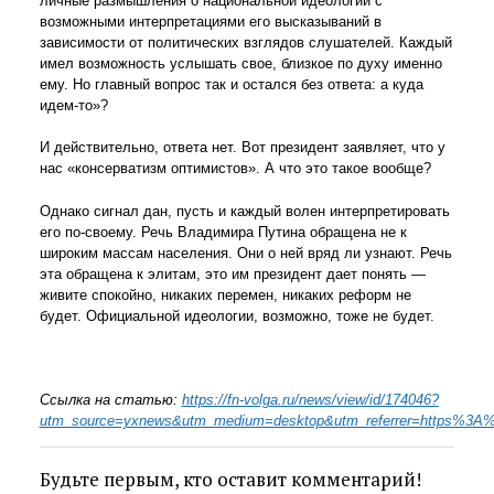
личные размышления о национальной идеологии с
возможными интерпретациями его высказываний в
зависимости от политических взглядов слушателей. Каждый
имел возможность услышать свое, близкое по духу именно
ему. Но главный вопрос так и остался без ответа: а куда
идем-то»?
И действительно, ответа нет. Вот президент заявляет, что у
нас «консерватизм оптимистов». А что это такое вообще?
Однако сигнал дан, пусть и каждый волен интерпретировать
его по-своему. Речь Владимира Путина обращена не к
широким массам населения. Они о ней вряд ли узнают. Речь
эта обращена к элитам, это им президент дает понять —
живите спокойно, никаких перемен, никаких реформ не
будет. Официальной идеологии, возможно, тоже не будет.
Ссылка на статью:
https://fn-volga.ru/news/view/id/174046?
utm_source=yxnews&utm_medium=desktop&utm_referrer=https%3
Будьте первым, кто оставит комментарий!