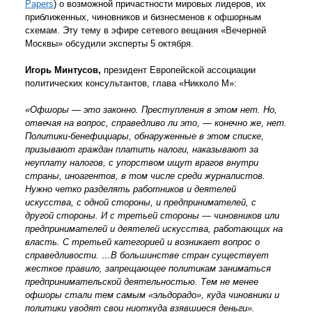
Papers
) о возможной причастности мировых лидеров, их
приближенных, чиновников и бизнесменов к офшорным
схемам. Эту тему в эфире сетевого вещания «Вечерней
Москвы» обсудили эксперты 5 октября.
Игорь Минтусов,
президент Европейской ассоциации
политических консультантов, глава «Никколо М»:
«Офшоры — это законно. Преступления в этом нет. Но,
отвечая на вопрос, справедливо ли это, — конечно же, нет.
Политики-бенефициары, обнаруженные в этом списке,
призывают граждан платить налоги, наказывают за
неуплату налогов, с упорством ищут врагов внутри
страны, иноагентов, в том числе среди журналистов.
Нужно четко разделять работников и деятелей
искусства, с одной стороны, и предпринимателей, с
другой стороны. И с третьей стороны — чиновников или
предпринимателей и деятелей искусства, работающих на
власть. С третьей категорией и возникает вопрос о
справедливости. …В большинстве стран существует
жесткое правило, запрещающее политикам заниматься
предпринимательской деятельностью. Тем не менее
офшоры стали тем самым «эльдорадо», куда чиновники и
политики уводят свои ниоткуда взявшиеся деньги».