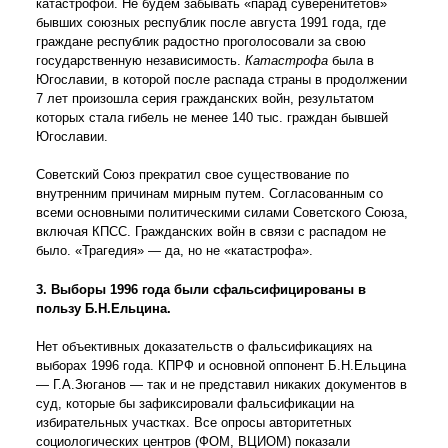
катастрофой. Не будем забывать «парад суверенитетов»
бывших союзных республик после августа 1991 года, где
граждане республик радостно проголосовали за свою
государственную независимость.
Катастрофа
была в
Югославии, в которой после распада страны в продолжении
7 лет произошла серия гражданских войн, результатом
которых стала гибель не менее 140 тыс. граждан бывшей
Югославии.
Советский Союз прекратил свое существование по
внутренним причинам мирным путем. Согласованным со
всеми основными политическими силами Советского Союза,
включая КПСС. Гражданских войн в связи с распадом не
было. «Трагедия» — да, но не «катастрофа».
3. Выборы 1996 года были сфальсифицированы в
пользу Б.Н.Ельцина.
Нет объективных доказательств о фальсификациях на
выборах 1996 года. КПРФ и основной оппонент Б.Н.Ельцина
— Г.А.Зюганов — так и не представил никаких документов в
суд, которые бы зафиксировали фальсификации на
избирательных участках. Все опросы авторитетных
социологических центров (ФОМ, ВЦИОМ) показали