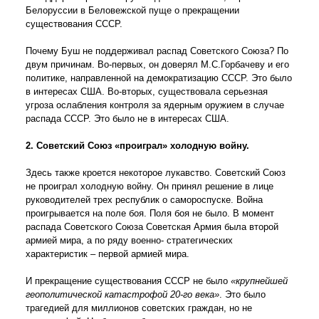
Белоруссии в Беловежской пуще о прекращении
существования СССР.
Почему Буш не поддерживал распад Советского Союза? По
двум причинам. Во-первых, он доверял М.С.Горбачеву и его
политике, направленной на демократизацию СССР. Это было
в интересах США. Во-вторых, существовала серьезная
угроза ослабления контроля за ядерным оружием в случае
распада СССР. Это было не в интересах США.
2. Советский Союз «проиграл» холодную войну.
Здесь также кроется некоторое лукавство. Советский Союз
не проиграл холодную войну. Он принял решение в лице
руководителей трех республик о самороспуске. Война
проигрывается на поле боя. Поля боя не было. В момент
распада Советского Союза Советская Армия была второй
армией мира, а по ряду военно- стратегических
характеристик – первой армией мира.
И прекращение существования СССР не было
«крупнейшей
геополитической катастрофой 20-го века»
. Это было
трагедией для миллионов советских граждан, но не