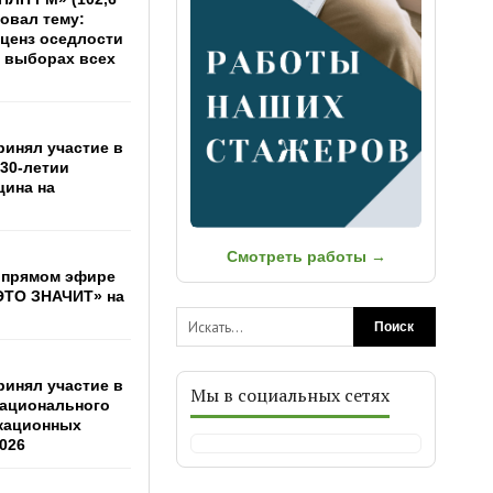
овал тему:
 ценз оседлости
а выборах всех
ринял участие в
 30-летии
цина на
Смотреть работы →
 прямом эфире
ЭТО ЗНАЧИТ» на
Поиск
ринял участие в
Мы в социальных сетях
Национального
кационных
026