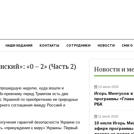
НАШИ ИЗДАНИЯ
КОНТАКТЫ
СОТРУДНИКИ
НОВОСТИ
СМИ О
ский»: «0 – 2» (Часть 2)
Новости и м
13 июля 2026
а прошедшую неделю, куда вошли и
Игорь Минтусов в
По-прежнему перед Трампом есть две
программы «Главн
с Украиной по приобретению ее природных
РБК
ирного соглашения между Россией и
11 июля 2026
олучения гарантий безопасности Украине со
10 июля Игорь Ми
ть «принуждения к миру» Украины. Первый
эфире программы
дозор» на радио «