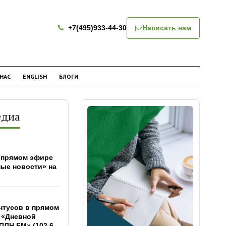
+7(495)933-44-30
Написать нам
 НАС
ENGLISH
БЛОГИ
едиа
 прямом эфире
ые новости» на
нтусов в прямом
 «Дневной
ПЛН FM» (102,6