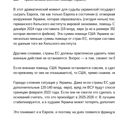
В этот драматический момент для судьбы украинской государс
сыграть Европа, так как только Европа в состоянии (с оговорка
вооружения Украине, которая образовалась (сегодня ночью) по
германского Кильского института мировой экономики, помощь 
декабря 2024 года составила 119 млрд. евро (а не в размере 35
которая является фейком). Эта сумма помощи США Украине за у
несколько меньше суммы помощи от стран ЕС, которая составил
по данным того же Кильского института.
Другими словами, страны ЕС должны практически удвоить помо
военные действия не остановятся. Вопрос — в том, сможет ли 
Если военная помощь США Украине остановится совсем, а сделк
по-прежнему от нее не отказывается), то США, прямо скажем, 
Гораздо сложнее ситуация у Украины. Даже если страны ЕС уд
дополнительные 120-140 млрд. евро), вряд ли ВСУ будут спосо
границам февраля 2022 года. Если они не смогли это сделать за
оснований считать, что это произойдет в 2025-2026 гг. В лучше
стабилизируется, а в худшем Украина может потерять дополнит
Это понимают и в Европе, и поэтому на днях появился француз