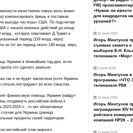
FM) прокомментир
«Нужно ли ввести
твенности качественно новую роль может
для кандидатов н
ми) компенсировать брешь в поставках
уровней?»
сле выхода «из игры» США. По подсчетам
США с начала военных действий до конца
0 млрд., которую озвучивает Д.Трамп и
10 июля 2026
казанный период (119 млрд. евро)
Игорь Минтусов п
а за тот же период около 140 млрд. евро,
съемках сюжета о
выборов Б.Н. Ель
телеканале «Мир»
щь Украине в ближайшие год-два, если
Европа это сделать реально.
6 июля 2026
Игорь Минтусов в
а так и не будет заключена (хотя Украина
программы «ЧТО 
не сильно пострадают во всех смыслах.
телеканале РБК
воят финансовую помощь Украине (найдут
22 июня 2026
бны отодвинуть российские войска к
Игорь Минтусов п
 2023-2024 гг., то нет объективных
награждении XIV 
м случае для Украины граница
рейтинга коммуни
ельные проценты своей территории.
компаний НР2К – 2
ско-английский план мирного
17 июня 2026